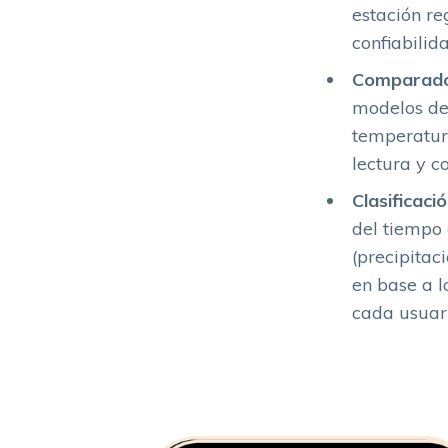
estación re
confiabilid
Comparador
modelos de 
temperatura
lectura y c
Clasificaci
del tiempo 
(precipitac
en base a l
cada usuari