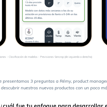
es - Clasificación de modelos - Previsiones Sencrop (de izquierda a derecha)
le presentamos 3 preguntas a Rémy, product manage
 descubrir nuestros nuevos productos con un poco más
¿cuál fue tu enfoque para desarrollar 