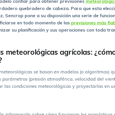
delo confiar para obtener previsiones
meteorológic
rdadero quebradero de cabeza. Para que esta elecció
az, Sencrop pone a su disposición una serie de funcio
ficiarse en todo momento de las
previsiones más fia
izar su planificación y sus operaciones con toda tran
es meteorológicas agrícolas: ¿cóm
?
 meteorológicas se basan en modelos (o algoritmos) q
 parámetros (presión atmosférica, velocidad del vien
ar las condiciones meteorológicas y proyectarlas en u
s información sobre cómo funcionan los pronósticos 