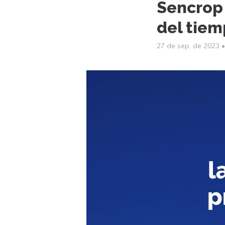
Sencrop 
del tiem
27 de sep. de 2023
•