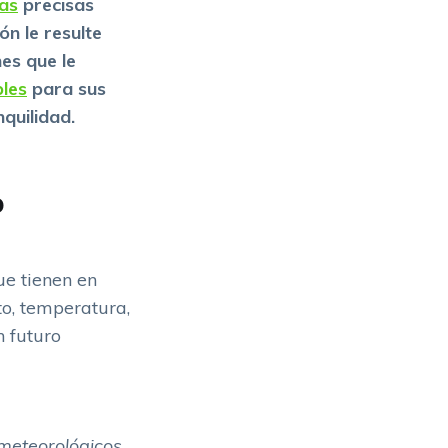
as
precisas
n le resulte
nes que le
bles
para sus
quilidad.
o
ue tienen en
to, temperatura,
n futuro
meteorológicos,