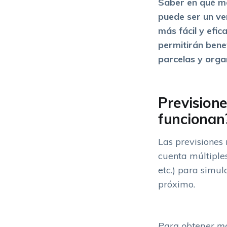
Saber en qué mo
puede ser un ve
más fácil y efic
permitirán bene
parcelas y organ
Prevision
funcionan
Las previsiones
cuenta múltiples
etc.) para simul
próximo.
Para obtener má