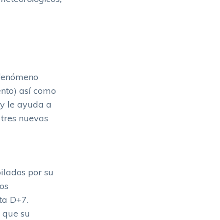
l fenómeno
ento) así como
 y le ayuda a
 tres nuevas
ilados por su
os
ta D+7.
 que su