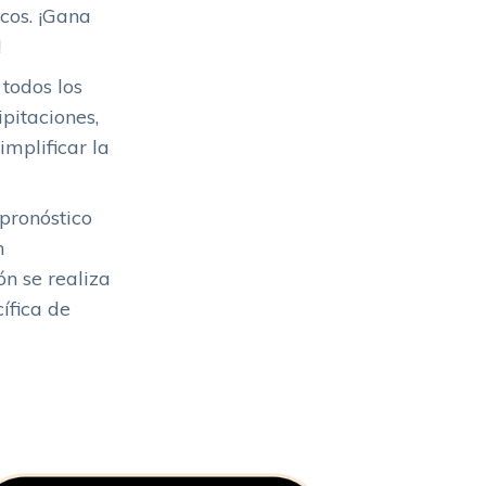
cos. ¡Gana
!
todos los
pitaciones,
implificar la
pronóstico
n
ón se realiza
ífica de