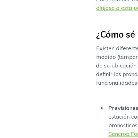
diríjase a esta 
¿Cómo sé 
Existen diferen
medido (tempera
de su ubicación
definir los pron
funcionalidades
Previsione
estación co
pronósticos
Sencrop Fo