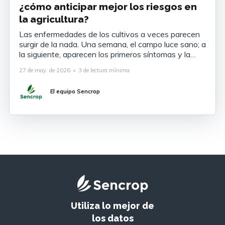
¿cómo anticipar mejor los riesgos en
la agricultura?
Las enfermedades de los cultivos a veces parecen
surgir de la nada. Una semana, el campo luce sano; a
la siguiente, aparecen los primeros síntomas y la
situación puede deteriorarse rápidamente. Sin
27 de may. de 2026
•
3 de lectura mínima
embargo, estos episodios nunca son aleatorios.
Para que se desarrolle una enfermedad, deben
El equipo Sencrop
cumplirse simultáneamente tres condiciones: * la
Utiliza lo mejor de
los datos